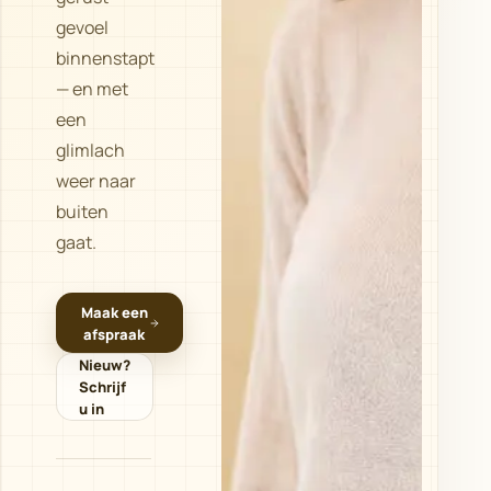
gevoel
binnenstapt
— en met
een
glimlach
weer naar
buiten
gaat.
Maak een
afspraak
Nieuw?
Schrijf
u in