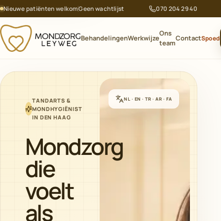
Nieuwe patiënten welkom
Geen wachtlijst
070 204 29 40
MONDZORG
Ons
LEYWEG
Behandelingen
Werkwijze
Contact
Spoed
team
NL · EN · TR · AR · FA
TANDARTS &
MONDHYGIËNIST
IN DEN HAAG
Mondzorg
die
voelt
als