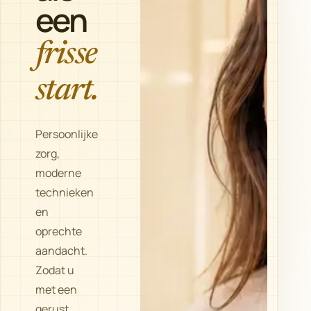
een
frisse
start.
Persoonlijke
zorg,
moderne
technieken
en
oprechte
aandacht.
Zodat u
met een
gerust