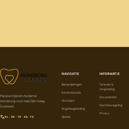
MONDZORG
NAVIGATIE
INFORMATIE
LEYWEG
Behandelingen
Tarieven &
vergoeding
Eerste bezoek
Persoonlijke en moderne
Documenten
Ons team
mondzorg voor heel Den Haag
Klachtenregeling
Zuidwest.
Angstbegeleiding
Privacy
Spoed
NL · EN · TR · AR · FA