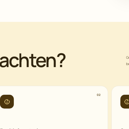
wachten?
G
b
02