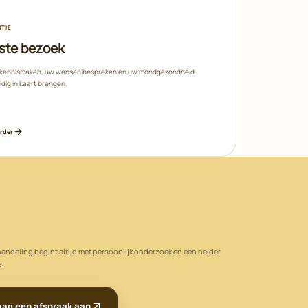
NTIE
ste bezoek
 kennismaken, uw wensen bespreken en uw mondgezondheid
ldig in kaart brengen.
erder
andeling begint altijd met persoonlijk onderzoek en een helder
.
aag een afspraak aan