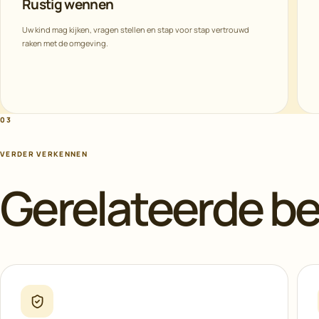
Rustig wennen
Uw kind mag kijken, vragen stellen en stap voor stap vertrouwd
raken met de omgeving.
03
VERDER VERKENNEN
Gerelateerde b