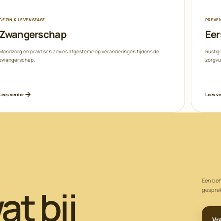
GEZIN & LEVENSFASE
PREVE
Zwangerschap
Eer
Mondzorg en praktisch advies afgestemd op veranderingen tijdens de
Rustig
zwangerschap.
zorgvu
Lees verder
Lees v
Een beh
at bij
gesprek
Vr