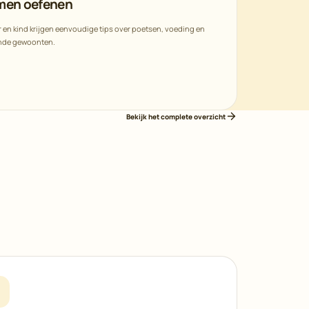
men oefenen
 en kind krijgen eenvoudige tips over poetsen, voeding en
nde gewoonten.
Bekijk het complete overzicht