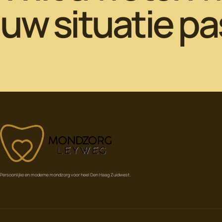
uw situatie pa
LEYWEG
MONDZORG
Persoonlijke en moderne mondzorg voor heel Den Haag Zuidwest.