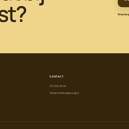
st?
Nieuwe pa
CONTACT
070 204 29 40
info@mondzorgleyweg.nl