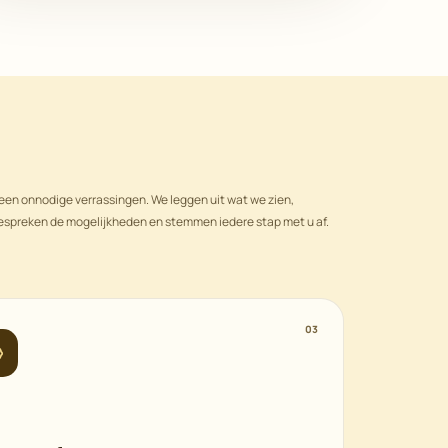
een onnodige verrassingen. We leggen uit wat we zien,
espreken de mogelijkheden en stemmen iedere stap met u af.
03