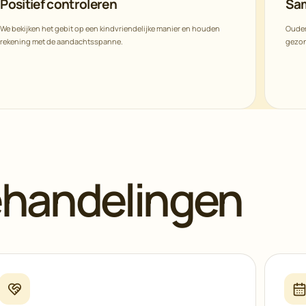
Positief controleren
Sa
We bekijken het gebit op een kindvriendelijke manier en houden
Ouder
rekening met de aandachtsspanne.
gezo
ehandelingen