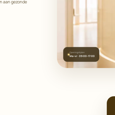
en aan gezonde
Openingstijden
Ma–vr · 09:00–17:00