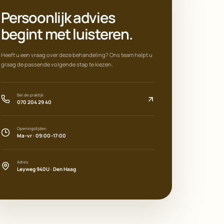
Persoonlijk advies
begint met luisteren.
Heeft u een vraag over deze behandeling? Ons team helpt u
graag de passende volgende stap te kiezen.
Bel de praktijk
070 204 29 40
Openingstijden
Ma–vr · 09:00–17:00
Adres
Leyweg 940U · Den Haag