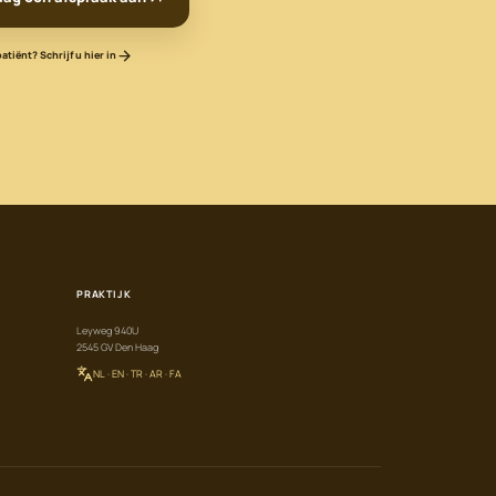
tiënt? Schrijf u hier in
PRAKTIJK
Leyweg 940U
2545 GV Den Haag
NL · EN · TR · AR · FA