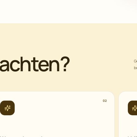
wachten?
G
b
02