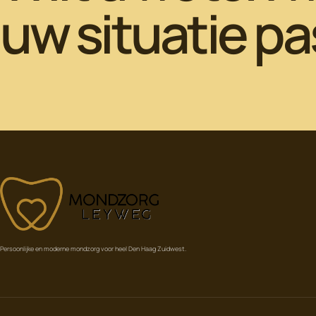
uw situatie pa
LEYWEG
MONDZORG
Persoonlijke en moderne mondzorg voor heel Den Haag Zuidwest.