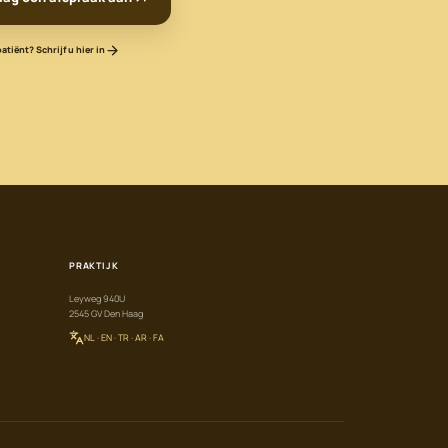
tiënt? Schrijf u hier in
PRAKTIJK
Leyweg 940U
2545 GV Den Haag
NL · EN · TR · AR · FA