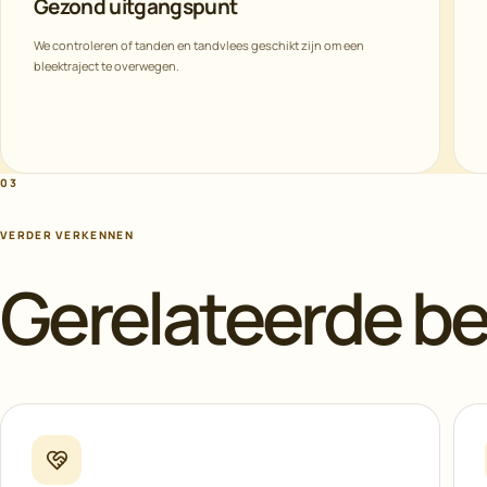
Gezond uitgangspunt
We controleren of tanden en tandvlees geschikt zijn om een
bleektraject te overwegen.
03
VERDER VERKENNEN
Gerelateerde b