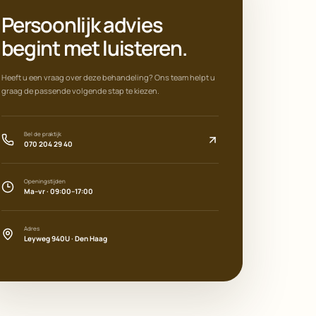
Persoonlijk advies
begint met luisteren.
Heeft u een vraag over deze behandeling? Ons team helpt u
graag de passende volgende stap te kiezen.
Bel de praktijk
070 204 29 40
Openingstijden
Ma–vr · 09:00–17:00
Adres
Leyweg 940U · Den Haag