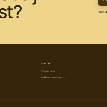
st?
Nieuwe pa
CONTACT
070 204 29 40
info@mondzorgleyweg.nl