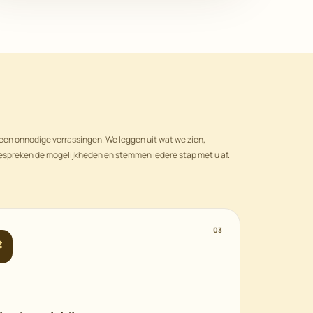
een onnodige verrassingen. We leggen uit wat we zien,
espreken de mogelijkheden en stemmen iedere stap met u af.
03