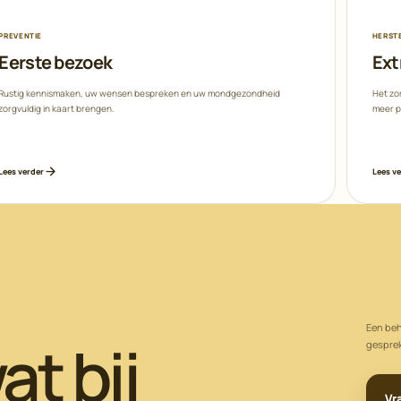
PREVENTIE
HERST
Eerste bezoek
Ext
Rustig kennismaken, uw wensen bespreken en uw mondgezondheid
Het zo
zorgvuldig in kaart brengen.
meer p
Lees verder
Lees v
Een beh
at bij
gesprek
Vr