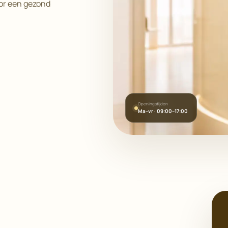
oor een gezond
Openingstijden
Ma–vr · 09:00–17:00