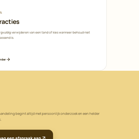
EL
racties
rgvuldig verwijderen van een tand of kies wanneer behoud niet
assend is.
erder
andeling begint altijd met persoonlijk onderzoek en een helder
.
aag een afspraak aan